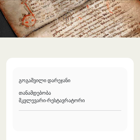
საერთაშორისო ურთიერთობა
უცხოენოვან ხელნაწერთა ფონდი
აღმოსავლურ ხელნაწერების ფონდი
ქართული ხელნაწერი წიგნები
გოგაშვილი დარეჯანი
თანამდებობა
მკვლევარი-რესტავრატორი