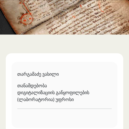
საერთაშორისო ურთიერთობა
უცხოენოვან ხელნაწერთა ფონდი
აღმოსავლურ ხელნაწერების ფონდი
ქართული ხელნაწერი წიგნები
თარგამაძე ვასილი
თანამდებობა
დიგიტალიზაციის განყოფილების
(ლაბორატორია) უფროსი