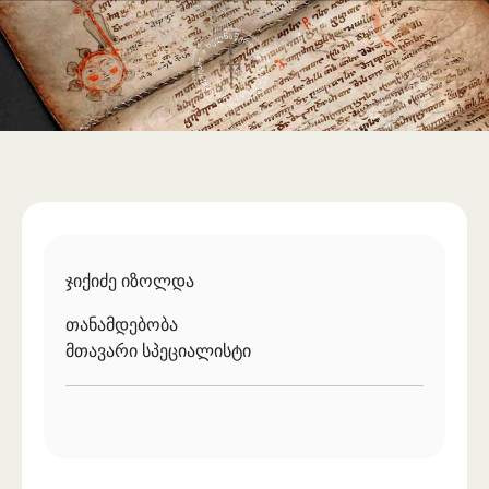
საერთაშორისო ურთიერთობა
უცხოენოვან ხელნაწერთა ფონდი
აღმოსავლურ ხელნაწერების ფონდი
ქართული ხელნაწერი წიგნები
ჯიქიძე იზოლდა
თანამდებობა
მთავარი სპეციალისტი