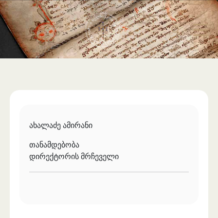
საერთაშორისო ურთიერთობა
უცხოენოვან ხელნაწერთა ფონდი
აღმოსავლურ ხელნაწერების ფონდი
ქართული ხელნაწერი წიგნები
ახალაძე ამირანი
თანამდებობა
დირექტორის მრჩეველი