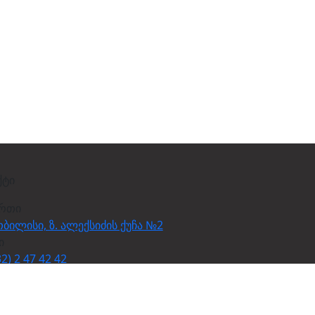
ქტი
ართი
თბილისი, ზ. ალექსიძის ქუჩა №2
ი
2) 2 47 42 42
სტა
anuscript.ge