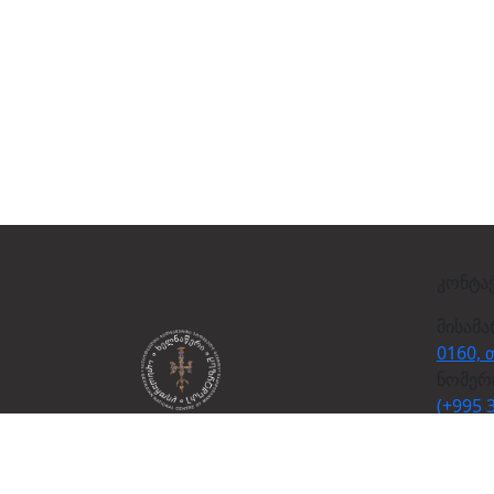
კონტა
მისამ
0160, 
ნომერ
(+995 3
ელ.ფო
info@m