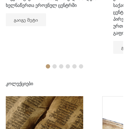
ხელნაწერთა ეროვნულ ცენტრში
საქარ
ცენტრ
პირვე
გაიგე მეტი
ურთიე
გაფორ
გაი
კოლექციები