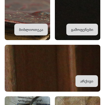
ბიბლიოთეკა
გამოფენები
არქივი