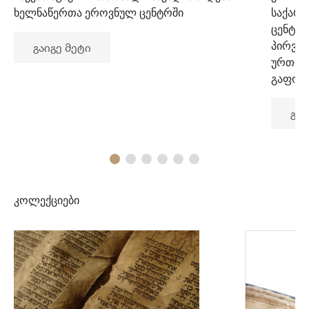
ხელნაწერთა ეროვნულ ცენტრში
საქარ
ცენტრ
პირვე
გაიგე მეტი
ურთიე
გაფორ
გაი
კოლექციები