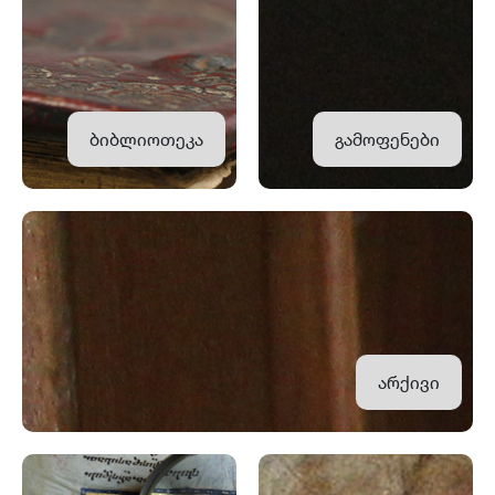
ბიბლიოთეკა
გამოფენები
არქივი