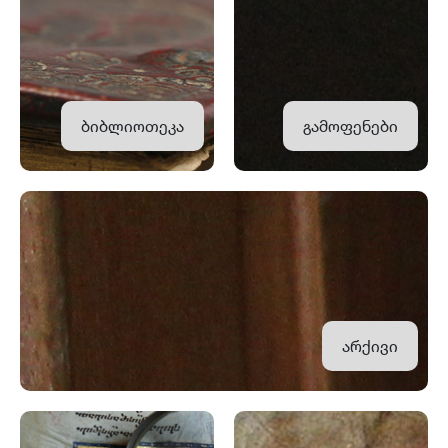
ბიბლიოთეკა
გამოფენები
არქივი