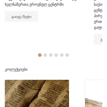
ხელნაწერთა ეროვნულ ცენტრში
საქარ
ცენტრ
პირვე
გაიგე მეტი
ურთიე
გაფორ
გაი
კოლექციები