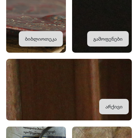
ბიბლიოთეკა
გამოფენები
არქივი