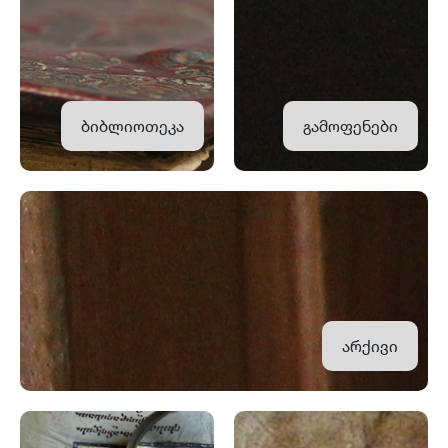
ბიბლიოთეკა
გამოფენები
არქივი