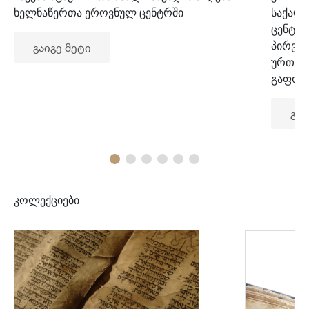
ხელნაწერთა ეროვნულ ცენტრში
საქარ
ცენტრ
პირვე
გაიგე მეტი
ურთიე
გაფორ
გაი
კოლექციები