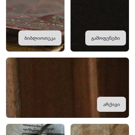
ბიბლიოთეკა
გამოფენები
არქივი