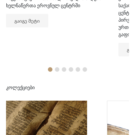
ხელნაწერთა ეროვნულ ცენტრში
საქარ
ცენტრ
პირვე
გაიგე მეტი
ურთიე
გაფორ
გაი
კოლექციები