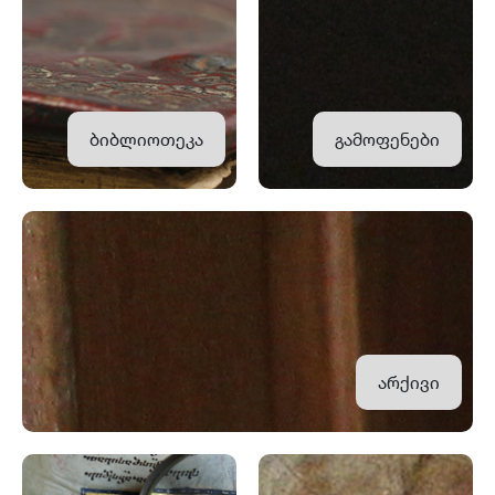
ბიბლიოთეკა
გამოფენები
არქივი