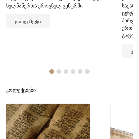
ხელნაწერთა ეროვნულ ცენტრში
საქარ
ცენტრ
პირვე
გაიგე მეტი
ურთიე
გაფორ
გაი
კოლექციები