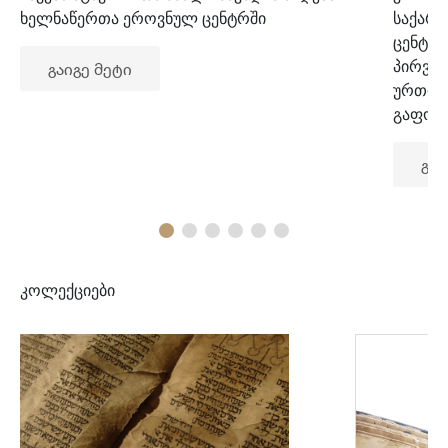
ხელნაწერთა ეროვნულ ცენტრში
საქარ
ცენტრ
პირვე
გაიგე მეტი
ურთიე
გაფორ
გაი
კოლექციები