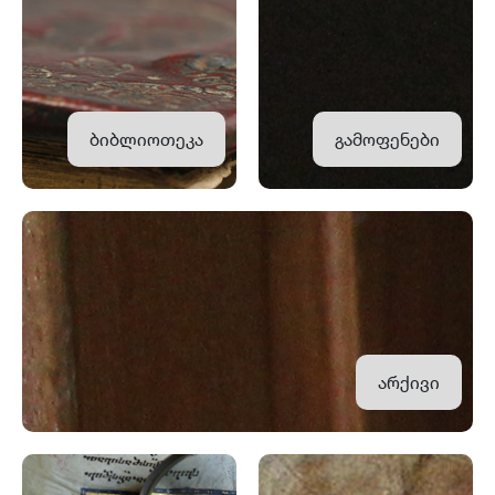
ბიბლიოთეკა
გამოფენები
არქივი