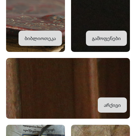
ბიბლიოთეკა
გამოფენები
არქივი