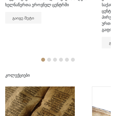
ხელნაწერთა ეროვნულ ცენტრში
საქარ
ცენტრ
პირვე
გაიგე მეტი
ურთიე
გაფორ
გაი
კოლექციები