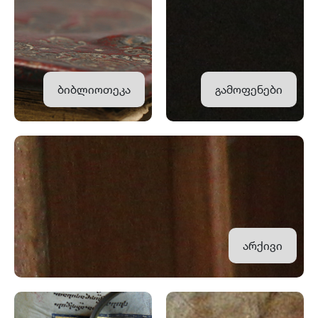
ბიბლიოთეკა
გამოფენები
არქივი