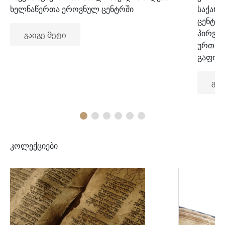
ხელნაწერთა ეროვნულ ცენტრში
საქარ
ცენტრ
პირვე
გაიგე მეტი
ურთიე
გაფორ
გაი
კოლექციები