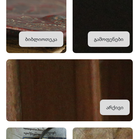
ბიბლიოთეკა
გამოფენები
არქივი