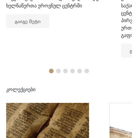
ხელნაწერთა ეროვნულ ცენტრში
საქარ
ცენტრ
პირვე
გაიგე მეტი
ურთიე
გაფორ
გაი
კოლექციები