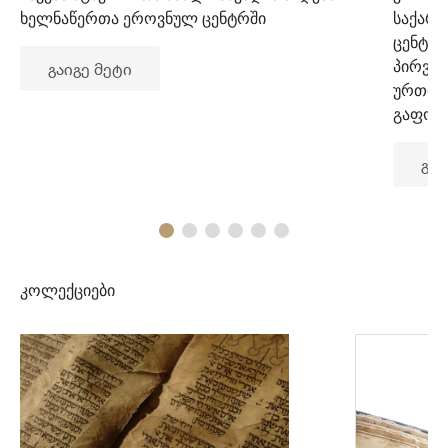
ხელნაწერთა ეროვნულ ცენტრში
საქარ
ცენტრ
პირვე
გაიგე მეტი
ურთიე
გაფორ
გაი
კოლექციები