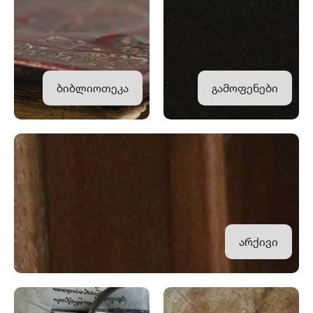
ბიბლიოთეკა
გამოფენები
არქივი