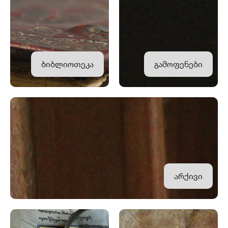
ბიბლიოთეკა
გამოფენები
არქივი