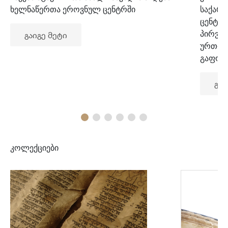
ხელნაწერთა ეროვნულ ცენტრში
საქარ
ცენტრ
პირვე
გაიგე მეტი
ურთიე
გაფორ
გაი
კოლექციები