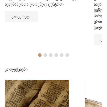
ხელნაწერთა ეროვნულ ცენტრში
საქარ
ცენტრ
პირვე
გაიგე მეტი
ურთიე
გაფორ
გაი
კოლექციები