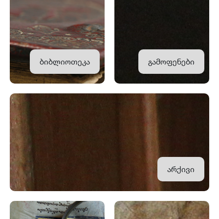
ბიბლიოთეკა
გამოფენები
არქივი