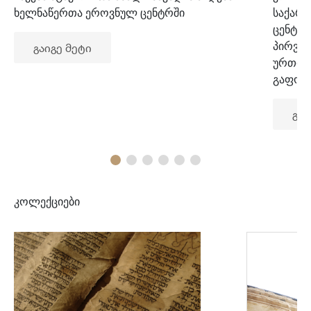
ხელნაწერთა ეროვნულ ცენტრში
საქარ
ცენტრ
პირვე
გაიგე მეტი
ურთიე
გაფორ
გაი
კოლექციები