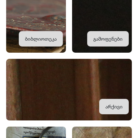
ბიბლიოთეკა
გამოფენები
არქივი