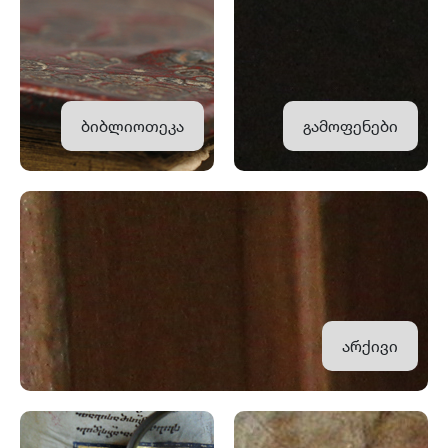
ბიბლიოთეკა
გამოფენები
არქივი