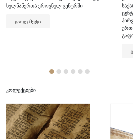
ხელნაწერთა ეროვნულ ცენტრში
საქარ
ცენტრ
პირვე
გაიგე მეტი
ურთიე
გაფორ
გაი
კოლექციები