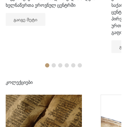
ხელნაწერთა ეროვნულ ცენტრში
საქარ
ცენტრ
პირვე
გაიგე მეტი
ურთიე
გაფორ
გაი
კოლექციები