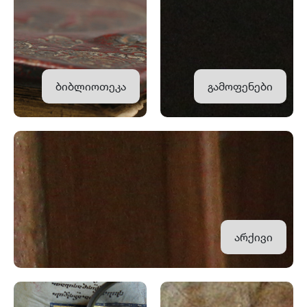
ბიბლიოთეკა
გამოფენები
არქივი