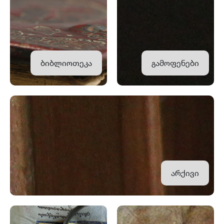
ბიბლიოთეკა
გამოფენები
არქივი