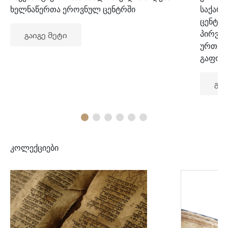
ხელნაწერთა ეროვნულ ცენტრში
საქარ
ცენტრ
პირვე
გაიგე მეტი
ურთიე
გაფორ
გაი
კოლექციები