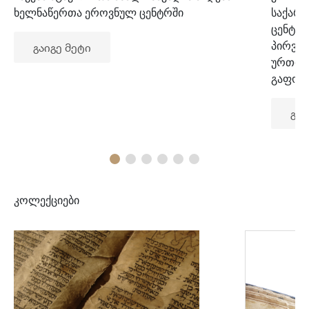
ხელნაწერთა ეროვნულ ცენტრში
საქარ
ცენტრ
პირვე
გაიგე მეტი
ურთიე
გაფორ
გაი
კოლექციები