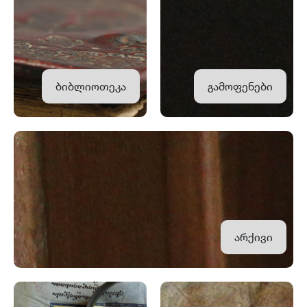
ბიბლიოთეკა
გამოფენები
არქივი