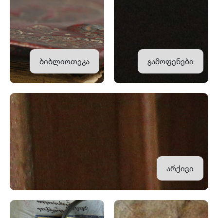
ბიბლიოთეკა
გამოფენები
არქივი