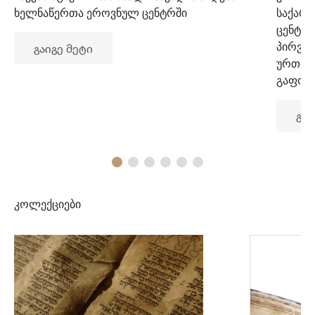
ხელნაწერთა ეროვნულ ცენტრში
საქარ
ცენტრ
პირვე
გაიგე მეტი
ურთიე
გაფორ
გაი
კოლექციები