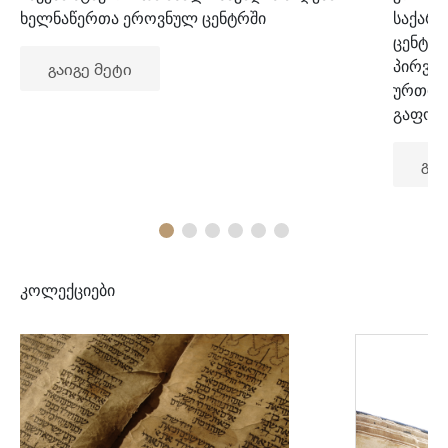
ხელნაწერთა ეროვნულ ცენტრში
საქარ
ცენტრ
პირვე
გაიგე მეტი
ურთიე
გაფორ
გაი
კოლექციები