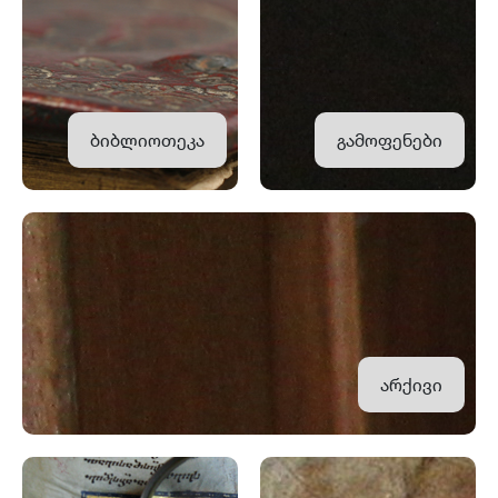
ბიბლიოთეკა
გამოფენები
არქივი