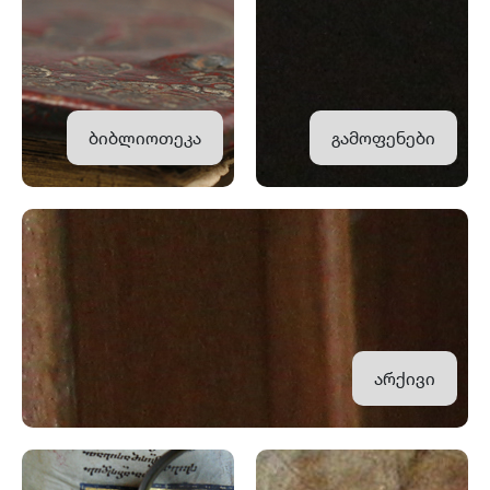
ბიბლიოთეკა
გამოფენები
არქივი