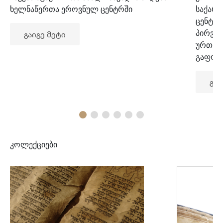
ხელნაწერთა ეროვნულ ცენტრში
საქარ
ცენტრ
პირვე
გაიგე მეტი
ურთიე
გაფორ
გაი
კოლექციები