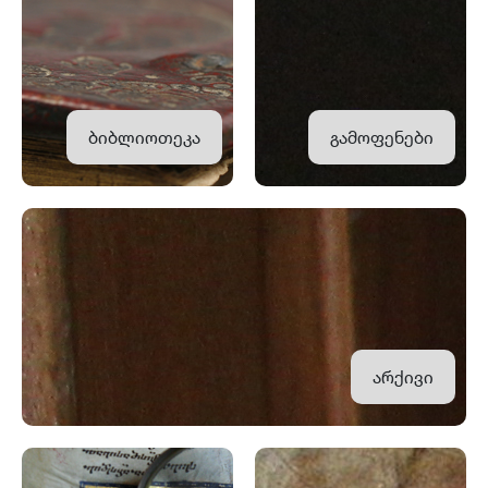
ბიბლიოთეკა
გამოფენები
არქივი