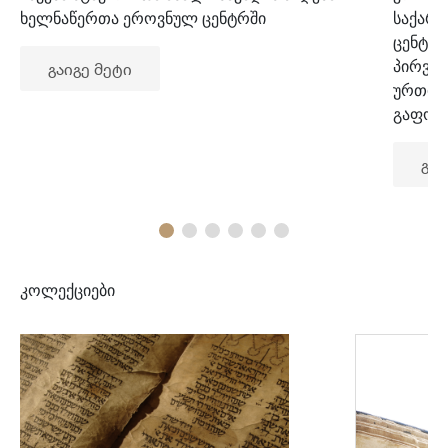
ხელნაწერთა ეროვნულ ცენტრში
საქარ
ცენტრ
პირვე
გაიგე მეტი
ურთიე
გაფორ
გაი
კოლექციები