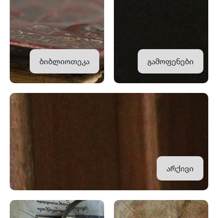
ბიბლიოთეკა
გამოფენები
არქივი