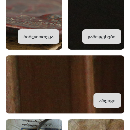
ბიბლიოთეკა
გამოფენები
არქივი