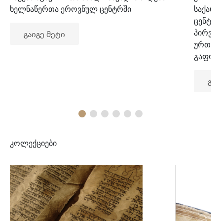
ხელნაწერთა ეროვნულ ცენტრში
საქარ
ცენტრ
პირვე
გაიგე მეტი
ურთიე
გაფორ
გაი
კოლექციები