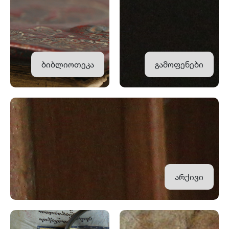
ბიბლიოთეკა
გამოფენები
არქივი