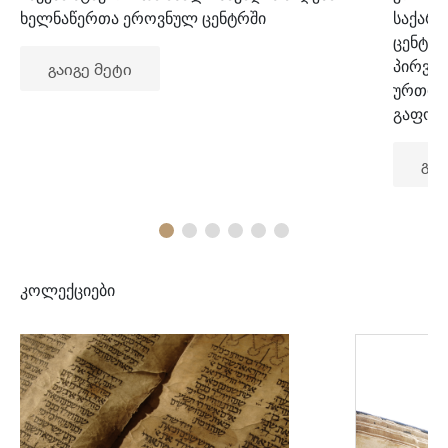
ხელნაწერთა ეროვნულ ცენტრში
საქარ
ცენტრ
პირვე
გაიგე მეტი
ურთიე
გაფორ
გაი
კოლექციები