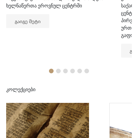
ხელნაწერთა ეროვნულ ცენტრში
საქარ
ცენტრ
პირვე
გაიგე მეტი
ურთიე
გაფორ
გაი
კოლექციები