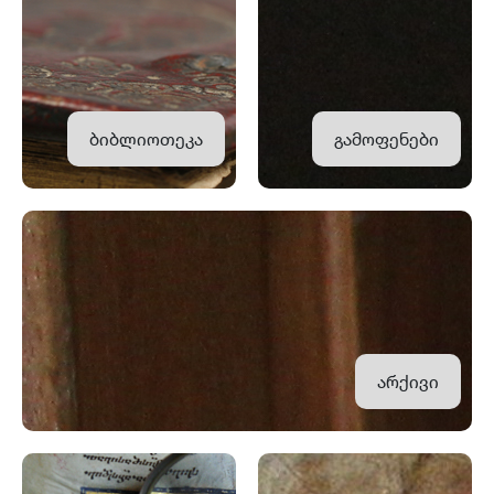
ბიბლიოთეკა
გამოფენები
არქივი