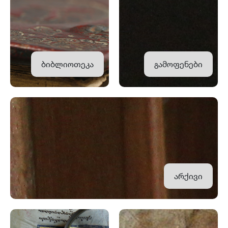
ბიბლიოთეკა
გამოფენები
არქივი