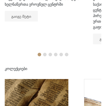
ხელნაწერთა ეროვნულ ცენტრში
საქარ
ცენტრ
პირვე
გაიგე მეტი
ურთიე
გაფორ
გაი
კოლექციები