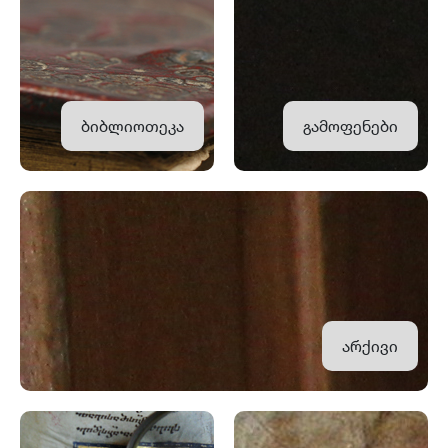
ბიბლიოთეკა
გამოფენები
არქივი