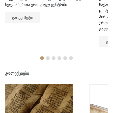
ხელნაწერთა ეროვნულ ცენტრში
საქარ
ცენტრ
პირვე
გაიგე მეტი
ურთიე
გაფორ
გაი
კოლექციები