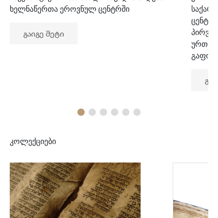
ხელნაწერთა ეროვნულ ცენტრში
საქარ
ცენტრ
პირვე
გაიგე მეტი
ურთიე
გაფორ
გაი
კოლექციები