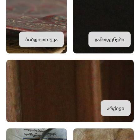
ბიბლიოთეკა
გამოფენები
არქივი