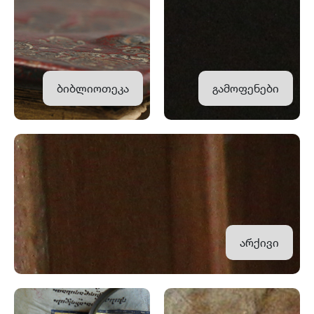
ბიბლიოთეკა
გამოფენები
არქივი