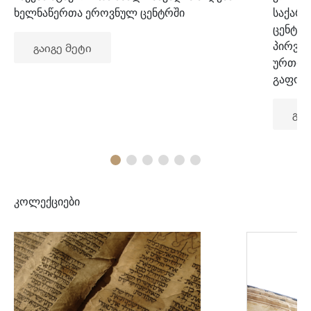
ხელნაწერთა ეროვნულ ცენტრში
საქარ
ცენტრ
პირვე
გაიგე მეტი
ურთიე
გაფორ
გაი
კოლექციები