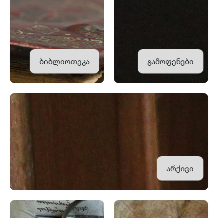
ბიბლიოთეკა
გამოფენები
არქივი