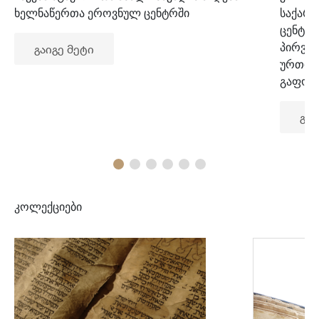
ხელნაწერთა ეროვნულ ცენტრში
საქარ
ცენტრ
პირვე
გაიგე მეტი
ურთიე
გაფორ
გაი
კოლექციები