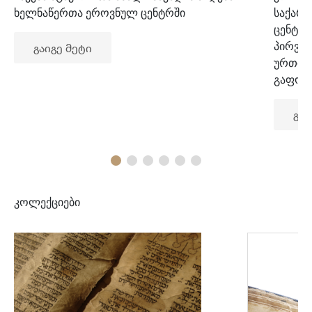
ხელნაწერთა ეროვნულ ცენტრში
საქარ
ცენტრ
პირვე
გაიგე მეტი
ურთიე
გაფორ
გაი
კოლექციები