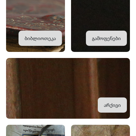
ბიბლიოთეკა
გამოფენები
არქივი