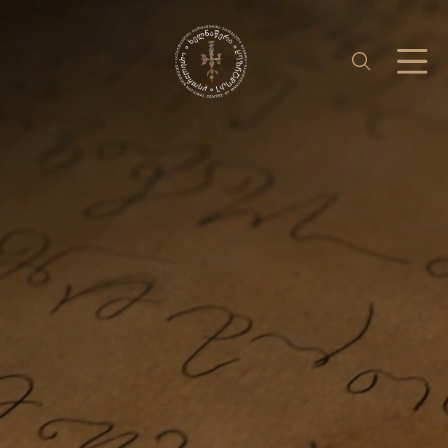
საერთაშორისო ურთიერთობა
უცხოენოვან ხელნაწერთა ფონდი
აღმოსავლურ ხელნაწერების ფონდი
ქართული ხელნაწერი წიგნები