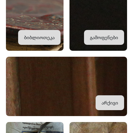
ბიბლიოთეკა
გამოფენები
არქივი