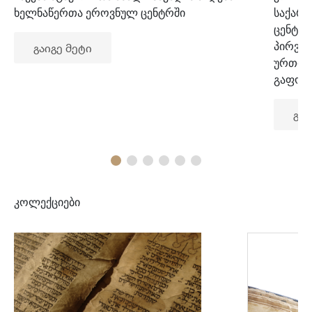
ხელნაწერთა ეროვნულ ცენტრში
საქარ
ცენტრ
პირვე
გაიგე მეტი
ურთიე
გაფორ
გაი
კოლექციები