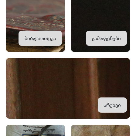
ბიბლიოთეკა
გამოფენები
არქივი