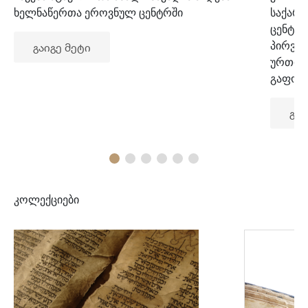
ხელნაწერთა ეროვნულ ცენტრში
საქარ
ცენტრ
პირვე
გაიგე მეტი
ურთიე
გაფორ
გაი
კოლექციები