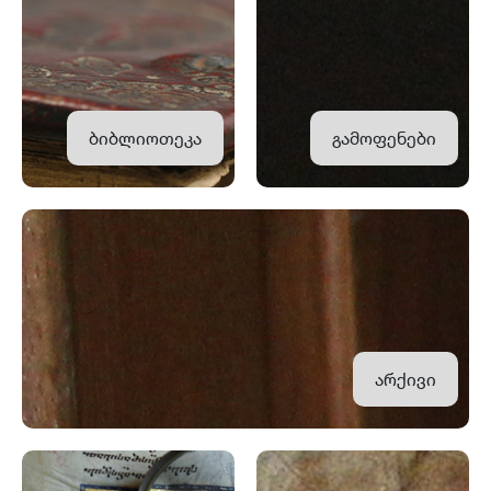
ბიბლიოთეკა
გამოფენები
არქივი