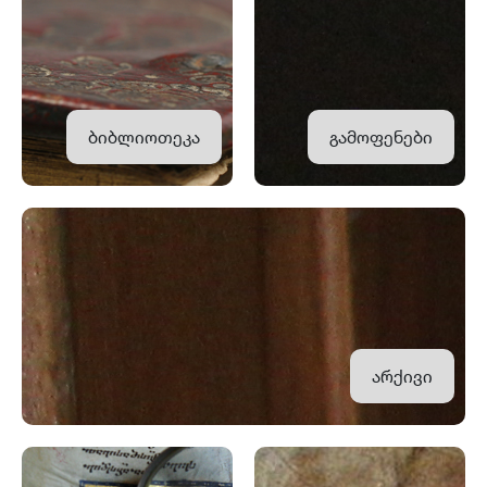
ბიბლიოთეკა
გამოფენები
არქივი