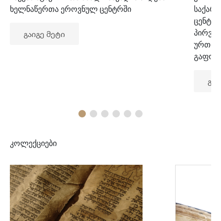
ხელნაწერთა ეროვნულ ცენტრში
საქარ
ცენტრ
პირვე
გაიგე მეტი
ურთიე
გაფორ
გაი
კოლექციები