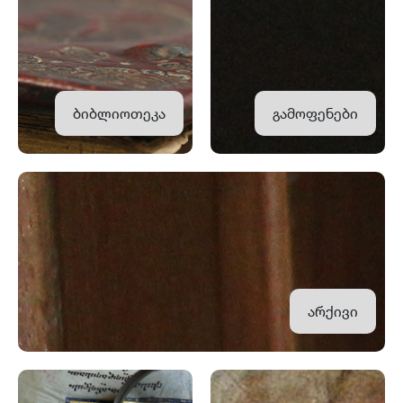
ბიბლიოთეკა
გამოფენები
არქივი