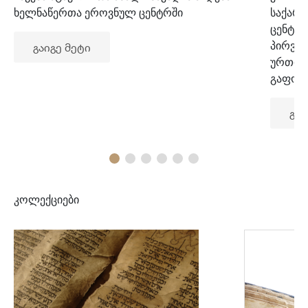
ხელნაწერთა ეროვნულ ცენტრში
საქარ
ცენტრ
პირვე
გაიგე მეტი
ურთიე
გაფორ
გაი
კოლექციები