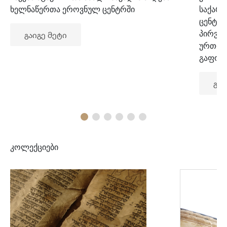
ხელნაწერთა ეროვნულ ცენტრში
საქარ
ცენტრ
პირვე
გაიგე მეტი
ურთიე
გაფორ
გაი
კოლექციები