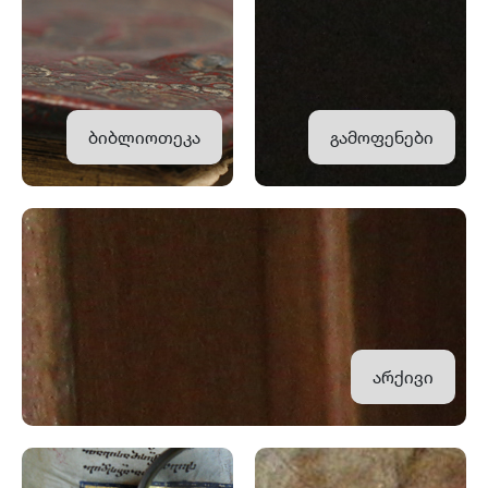
ბიბლიოთეკა
გამოფენები
არქივი