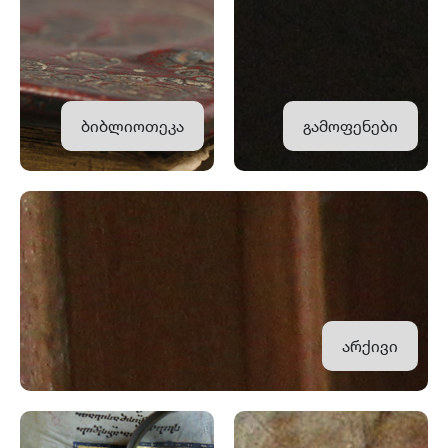
ბიბლიოთეკა
გამოფენები
არქივი