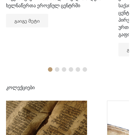
ხელნაწერთა ეროვნულ ცენტრში
საქარ
ცენტრ
პირვე
გაიგე მეტი
ურთიე
გაფორ
გაი
კოლექციები