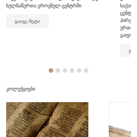
ხელნაწერთა ეროვნულ ცენტრში
საქარ
ცენტრ
პირვე
გაიგე მეტი
ურთიე
გაფორ
გაი
კოლექციები