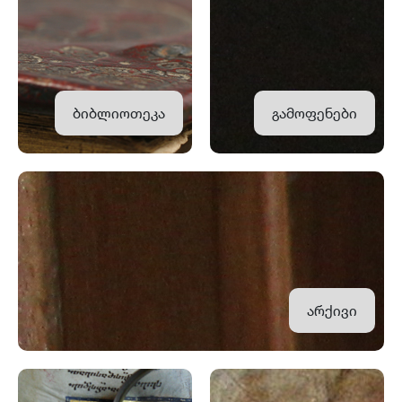
ბიბლიოთეკა
გამოფენები
არქივი