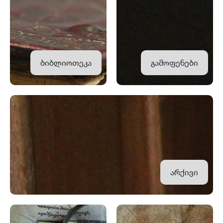
ბიბლიოთეკა
გამოფენები
არქივი