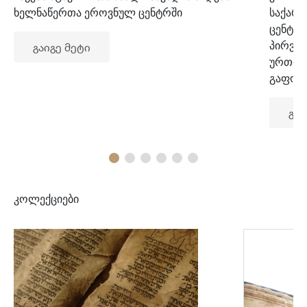
ხელნაწერთა ეროვნულ ცენტრში
საქარ
ცენტრ
პირვე
გაიგე მეტი
ურთიე
გაფორ
გაი
კოლექციები