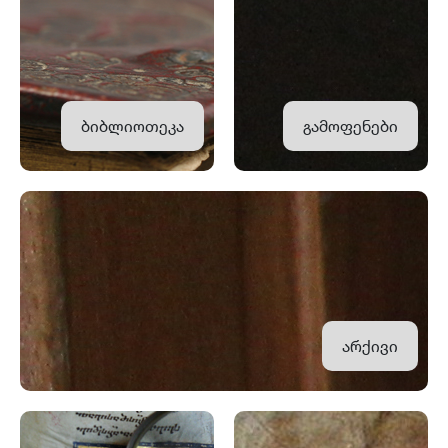
ბიბლიოთეკა
გამოფენები
არქივი