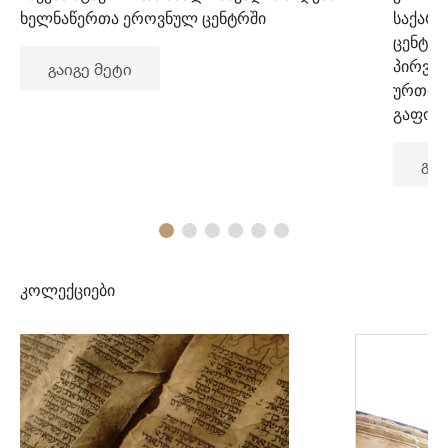
ხელნაწერთა ეროვნულ ცენტრში
საქარ
ცენტრ
პირვე
გაიგე მეტი
ურთიე
გაფორ
გაი
კოლექციები