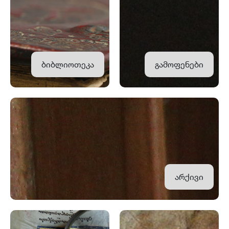
ბიბლიოთეკა
გამოფენები
არქივი