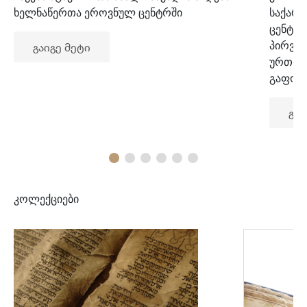
ხელნაწერთა ეროვნულ ცენტრში
საქარ
ცენტრ
პირვე
გაიგე მეტი
ურთიე
გაფორ
გაი
კოლექციები