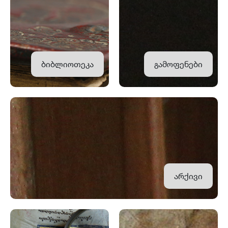
ბიბლიოთეკა
გამოფენები
არქივი