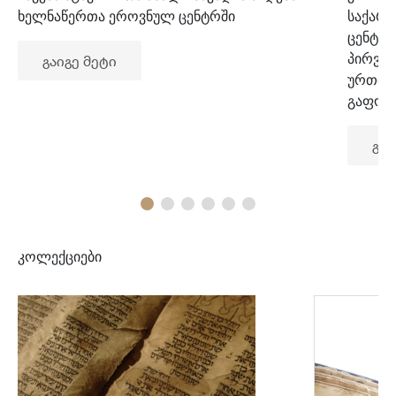
ხელნაწერთა ეროვნულ ცენტრში
საქარ
ცენტრ
პირვე
გაიგე მეტი
ურთიე
გაფორ
გაი
კოლექციები